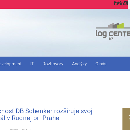
H
evelopment
IT
Rozhovory
Analýzy
O nás
nosť DB Schenker rozširuje svoj
ál v Rudnej pri Prahe