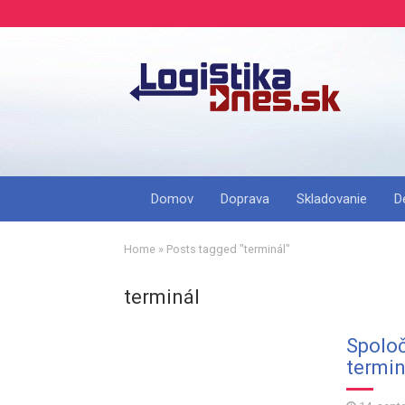
Domov
Doprava
Skladovanie
D
Home
»
Posts tagged "terminál"
terminál
Spoloč
termin