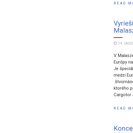
READ M
Vyrieš
Malas
14. októ
V Malasze
Európy na
Je špeciá
medzi Eur
štvornáso
ktorého p
Cargotor 
READ M
Koncer