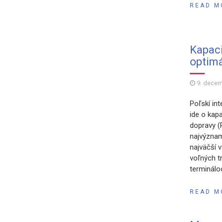
READ M
Kapaci
optim
9. dece
Poľskí in
ide o kap
dopravy (
najvýznam
najväčší 
voľných t
termináloc
READ M