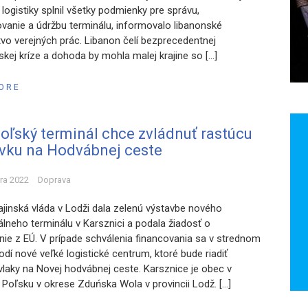
logistiky splnil všetky podmienky pre správu,
vanie a údržbu terminálu, informovalo libanonské
tvo verejných prác. Libanon čelí bezprecedentnej
kej kríze a dohoda by mohla malej krajine so […]
ORE
poľský terminál chce zvládnuť rastúcu
vku na Hodvábnej ceste
ára 2022
Doprava
ajinská vláda v Lodži dala zelenú výstavbe nového
lneho terminálu v Karsznici a podala žiadosť o
nie z EÚ. V prípade schválenia financovania sa v strednom
dí nové veľké logistické centrum, ktoré bude riadiť
 vlaky na Novej hodvábnej ceste. Karsznice je obec v
Poľsku v okrese Zduńska Wola v provincii Lodž. […]