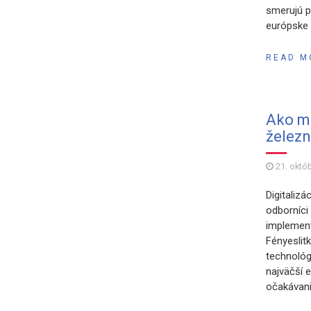
smerujú p
európske z
READ M
Ako mô
železn
21. októ
Digitalizá
odborníci
implement
Fényeslit
technológ
najväčší e
očakávania