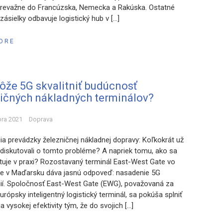
revažne do Francúzska, Nemecka a Rakúska. Ostatné
ásielky odbavuje logistický hub v […]
ORE
že 5G skvalitniť budúcnosť
ičných nákladných terminálov?
bra 2021
Doprava
cia prevádzky železničnej nákladnej dopravy: Koľkokrát už
 diskutovali o tomto probléme? A napriek tomu, ako sa
uje v praxi? Rozostavaný terminál East-West Gate vo
ke v Maďarsku dáva jasnú odpoveď: nasadenie 5G
ií. Spoločnosť East-West Gate (EWG), považovaná za
urópsky inteligentný logistický terminál, sa pokúša splniť
 vysokej efektivity tým, že do svojich […]