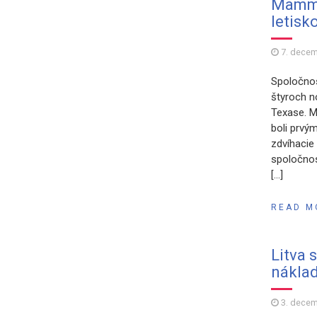
Mammo
letisk
7. dece
Spoločnos
štyroch n
Texase. M
boli prvý
zdvíhacie
spoločnos
[…]
READ M
Litva 
náklad
3. dece