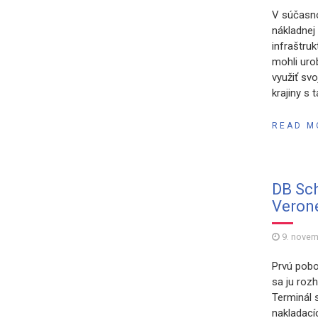
V súčasno
nákladnej 
infraštru
mohli uro
využiť svo
krajiny s
READ M
DB Sch
Veron
9. nove
Prvú pobo
sa ju roz
Terminál 
nakladací