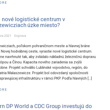
ORE
i nové logistické centrum v
zewicziach úzke miesto?
bra 2021
Doprava
wicziach, poľskom pohraničnom meste a hlavnej bráne
 Novej hodvábnej ceste, vyrastie nové logistické centrum.
lne navrhnuté tak, aby zvládalo nákladnú železničnú dopravu
ópou a Čínou. Kapacita nového zariadenia sa zvýši
bne. Projekt schválilo Lublinské vojvodstvo, región, do
atria Malaszewicze. Projekt bol odovzdaný spoločnosti
spravujúcej infraštruktúru v rámci PKP. Podľa hlavných […]
ORE
n DP World a CDC Group investujú do