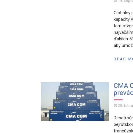
14. sept
Globálny 
kapacity v
tam otvori
najväčším
ďalších 5
aby umožn
READ M
CMA C
prevád
23. febr
Desaťročn
bejrútsko
francúzsk