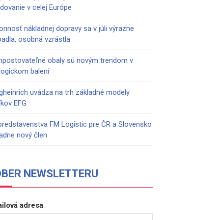
adovanie v celej Európe
onnosť nákladnej dopravy sa v júli výrazne
padla, osobná vzrástla
postovateľné obaly sú novým trendom v
logickom balení
gheinrich uvádza na trh základné modely
íkov EFG
predstavenstva FM Logistic pre ČR a Slovensko
adne nový člen
DBER NEWSLETTERU
ilová adresa