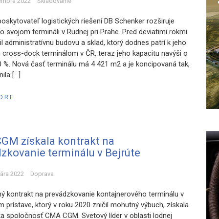
embra 2022
Skladovanie
poskytovateľ logistických riešení DB Schenker rozširuje
o svojom termináli v Rudnej pri Prahe. Pred deviatimi rokmi
l administratívnu budovu a sklad, ktorý dodnes patrí k jeho
 cross-dock terminálom v ČR, teraz jeho kapacitu navýši o
0 %. Nová časť terminálu má 4 421 m2 a je koncipovaná tak,
ila […]
ORE
GM získala kontrakt na
zkovanie terminálu v Bejrúte
uára 2022
Doprava
ý kontrakt na prevádzkovanie kontajnerového terminálu v
m prístave, ktorý v roku 2020 zničil mohutný výbuch, získala
a spoločnosť CMA CGM. Svetový líder v oblasti lodnej