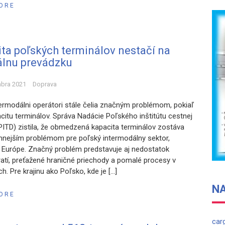
ORE
ta poľských terminálov nestačí na
álnu prevádzku
mbra 2021
Doprava
termodálni operátori stále čelia značným problémom, pokiaľ
acitu terminálov. Správa Nadácie Poľského inštitútu cestnej
PITD) zistila, že obmedzená kapacita terminálov zostáva
nejším problémom pre poľský intermodálny sektor,
v Európe. Značný problém predstavuje aj nedostatok
ratí, preťažené hraničné priechody a pomalé procesy v
h. Pre krajinu ako Poľsko, kde je […]
N
ORE
car