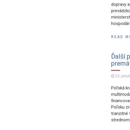
dopravy a 
prevádzko
ministers
hospodárs
READ M
Ďalší 
premá
25. janu
Poľská kr
multimodá
financova
Poľsku zro
tranzitné
strednom 