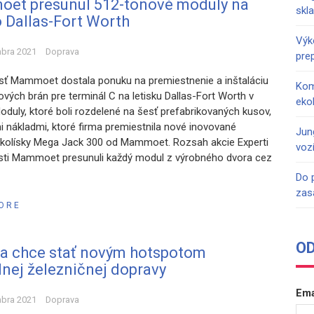
et presunul 512-tonové moduly na
skl
o Dallas-Fort Worth
Výk
mbra 2021
Doprava
pre
ť Mammoet dostala ponuku na premiestnenie a inštaláciu
Kom
ových brán pre terminál C na letisku Dallas-Fort Worth v
eko
oduly, ktoré boli rozdelené na šesť prefabrikovaných kusov,
mi nákladmi, ktoré firma premiestnila nové inovované
Jun
 kolísky Mega Jack 300 od Mammoet. Rozsah akcie Experti
voz
ti Mammoet presunuli každý modul z výrobného dvora cez
Do 
zas
ORE
O
sa chce stať novým hotspotom
nej železničnej dopravy
Ema
mbra 2021
Doprava