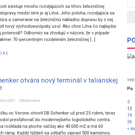
sti existuje mnoho rozvíjajúcich sa trhov železničnej
dopravy, medzi nimi je aj Litva. Jeho poloha, rozvíjajúca sa
ktúra a zameranie na železničnú nákladnú dopravu by z nej
biť nový východoeurópsky uzol. Ako chce Litva čo najlepšie
j potenciál? Odborníci sa zhodujú v názore, že v prípade
P
 takmer 70-percentným rozdelením železničnej […]
ORE
enker otvára nový terminál v talianskej
sep
e
Po
mbra 2021
Skladovanie
5
12
čku vo Verone otvoril DB Schenker už pred 25 rokmi, teraz
19
hodol presťahovať do modernejšieho logistického centra.
26
sa rozkladá na ploche väčšej ako 40.000 m2 a má 60
« a
ch rámp. Každý týždeň sa odtiaľto vypraví 500 kamiónov,