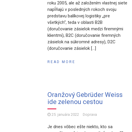
roku 2005, ale až založením vlastnej siete
napĺňajú v posledných rokoch svoju
predstavu balíkovej logistiky „pre
všetkých“, teda v oblasti B2B
(doručovanie zásielok medzi firemnými
klientmi), B2C (doručovanie firemných
zásielok na súkromné ​​adresy), D2C
(doručovanie zásielok […]
READ MORE
Oranžový Gebrüder Weiss
ide zelenou cestou
25. januára 2022
Doprava
Je dnes vôbec ešte niekto, kto sa