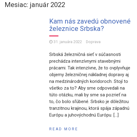
Mesiac: január 2022
Kam nás zavedú obnovené
železnice Srbska?
31. januára 2022
Doprava
Srbská železničná sieť v súčasnosti
prechádza intenzívnymi stavebnými
prácami. Tak intenzívne, že to ovplyvňuje
objemy železničnej nákladnej dopravy aj
na medzinárodných koridoroch. Stojí to
všetko za to? Aby sme odpovedali na
túto otázku, mali by sme sa pozrieť na
to, čo bolo sľúbené. Srbsko je dôležitou
tranzitnou krajinou, ktorá spája západnú
Európu a juhovýchodnú Európu. […]
READ MORE