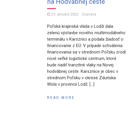
na Hodvábnej ceste
25. januára 2022
Doprava
Poľská krajinská vláda v Lodži dala
zelenú výstavbe nového multimodálneho
terminálu v Karsznici a podala žiadosť o
financovanie z EÚ. V prípade schválenia
financovania sa v strednom Poľsku zrodí
nové veľké logistické centrum, ktoré
bude riadiť tranzitné vlaky na Novej
hodvábnej ceste. Karsznice je obec v
strednom Poľsku v okrese Zduńska
Wola v provincii Lodž. […]
READ MORE