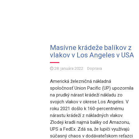
Masívne krádeže balíkov z
vlakov v Los Angeles v USA
28. januára 2022
Doprava
Americká železničná nákladná
spoločnosť Union Pacific (UP) upozornila
na prudký nárast krádeží nákladu zo
svojich vlakov v okrese Los Angeles. V
roku 2021 došlo k 160-percentnému
nárastu krádeží z nákladných vlakov.
Zlodeji kradli najmä balíky od Amazonu,
UPS a FedEx. Zdá sa, že lupiči využívajú
súčasný chaos v dodávateľskom reťazci