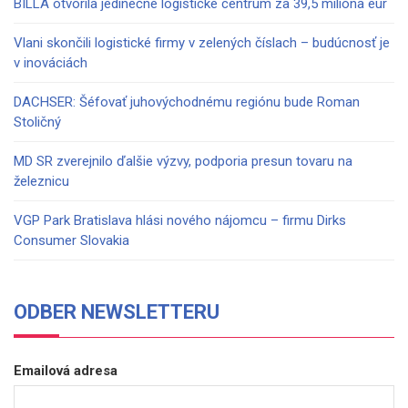
BILLA otvorila jedinečné logistické centrum za 39,5 milióna eur
Vlani skončili logistické firmy v zelených číslach – budúcnosť je
v inováciách
DACHSER: Šéfovať juhovýchodnému regiónu bude Roman
Stoličný
MD SR zverejnilo ďalšie výzvy, podporia presun tovaru na
železnicu
VGP Park Bratislava hlási nového nájomcu – firmu Dirks
Consumer Slovakia
ODBER NEWSLETTERU
Emailová adresa