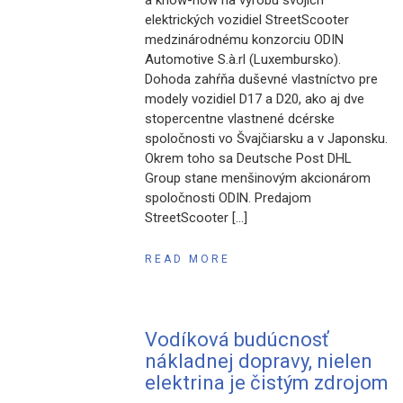
a know-how na výrobu svojich
elektrických vozidiel StreetScooter
medzinárodnému konzorciu ODIN
Automotive S.à.rl (Luxembursko).
Dohoda zahŕňa duševné vlastníctvo pre
modely vozidiel D17 a D20, ako aj dve
stopercentne vlastnené dcérske
spoločnosti vo Švajčiarsku a v Japonsku.
Okrem toho sa Deutsche Post DHL
Group stane menšinovým akcionárom
spoločnosti ODIN. Predajom
StreetScooter […]
READ MORE
Vodíková budúcnosť
nákladnej dopravy, nielen
elektrina je čistým zdrojom