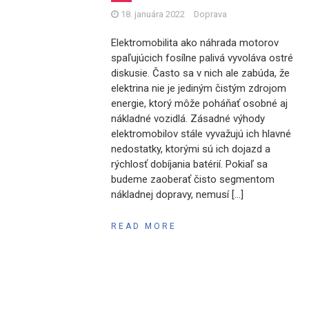
18. januára 2022
Doprava
Elektromobilita ako náhrada motorov
spaľujúcich fosílne palivá vyvoláva ostré
diskusie. Často sa v nich ale zabúda, že
elektrina nie je jediným čistým zdrojom
energie, ktorý môže poháňať osobné aj
nákladné vozidlá. Zásadné výhody
elektromobilov stále vyvažujú ich hlavné
nedostatky, ktorými sú ich dojazd a
rýchlosť dobíjania batérií. Pokiaľ sa
budeme zaoberať čisto segmentom
nákladnej dopravy, nemusí […]
READ MORE