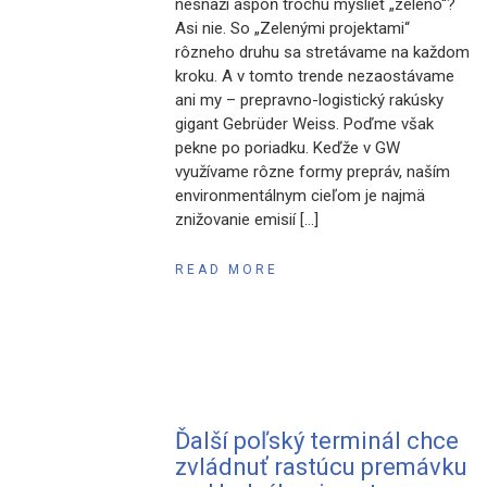
nesnaží aspoň trochu myslieť „zeleno“?
Asi nie. So „Zelenými projektami“
rôzneho druhu sa stretávame na každom
kroku. A v tomto trende nezaostávame
ani my – prepravno-logistický rakúsky
gigant Gebrüder Weiss. Poďme však
pekne po poriadku. Keďže v GW
využívame rôzne formy prepráv, naším
environmentálnym cieľom je najmä
znižovanie emisií […]
READ MORE
Ďalší poľský terminál chce
zvládnuť rastúcu premávku