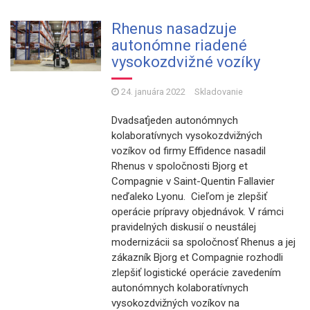
Rhenus nasadzuje
autonómne riadené
vysokozdvižné vozíky
24. januára 2022
Skladovanie
Dvadsaťjeden autonómnych
kolaboratívnych vysokozdvižných
vozíkov od firmy Effidence nasadil
Rhenus v spoločnosti Bjorg et
Compagnie v Saint-Quentin Fallavier
neďaleko Lyonu. Cieľom je zlepšiť
operácie prípravy objednávok. V rámci
pravidelných diskusií o neustálej
modernizácii sa spoločnosť Rhenus a jej
zákazník Bjorg et Compagnie rozhodli
zlepšiť logistické operácie zavedením
autonómnych kolaboratívnych
vysokozdvižných vozíkov na