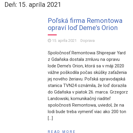
Deň: 15. apríla 2021
Poľská firma Remontowa
opraví loď Deme’s Orion
15. apríla 2021
Doprava
Spoločnosť Remontowa Shiprepair Yard
z Gdaňska dostala zmluvu na opravu
lode Deme’s Orion, ktorá sa v máji 2020
vážne poškodila počas skúšky zaťaženia
jej nového žeriavu. Poľská spravodajská
stanica TVN24 oznámila, že loď dorazila
do Gdaňska v piatok 26. marca. Grzegorz
Landowski, komunikačný riaditeľ
spoločnosti Remontowa, uviedol, že na
lodi bude treba vymeniť viac ako 200 ton
[…]
READ MORE