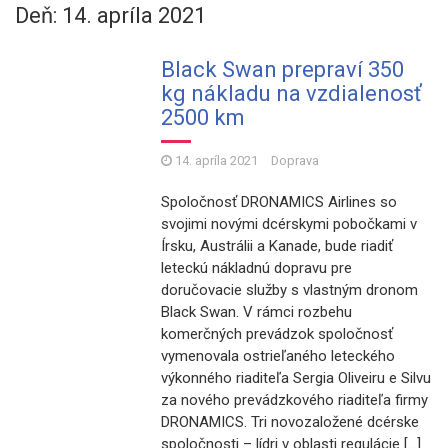
Deň: 14. apríla 2021
Black Swan prepraví 350
kg nákladu na vzdialenosť
2500 km
14. apríla 2021
Doprava
Spoločnosť DRONAMICS Airlines so
svojimi novými dcérskymi pobočkami v
Írsku, Austrálii a Kanade, bude riadiť
leteckú nákladnú dopravu pre
doručovacie služby s vlastným dronom
Black Swan. V rámci rozbehu
komerčných prevádzok spoločnosť
vymenovala ostrieľaného leteckého
výkonného riaditeľa Sergia Oliveiru e Silvu
za nového prevádzkového riaditeľa firmy
DRONAMICS. Tri novozaložené dcérske
spoločnosti – lídri v oblasti regulácie […]