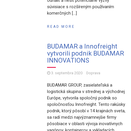
odhaliť a riešiť potenciálne výzvy
súvisiace s rozšíreným používaním
komerčných […]
READ MORE
BUDAMAR a Innofreight
vytvorili podnik BUDAMAR
INNOVATIONS
3. septembra 2020
Doprava
BUDAMAR GROUP, zasielateľská a
logistická skupina v strednej a východnej
Európe, vytvorila spoločný podnik so
spoločnosťou Innofreight. Tento rakúsky
podnik, ktorý pôsobí v 14 krajinách sveta,
sa radí medzi najvýznamnejšie firmy
pôsobiace v oblasti vývoja inovatívnych
vagónov, kontajnerov a vykladacích