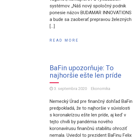
systémov. „Náš nový spoločný podnik
ponesie názov BUDAMAR INNOVATIONS
a bude sa zaoberať prepravou železných
[…]
READ MORE
BaFin upozorňuje: To
najhoršie ešte len príde
3. septembra 2020
Ekonomika
Nemecký Úrad pre finančný dohľad BaFin
predpokladá, že to najhoršie v súvislosti
s koronakrízou ešte len príde, aj keď v
tejto chvíli by pandémia nového
koronavírusu finančnú stabilitu ohroziť
nemala. Uviedol to prezident BaFinu Felix