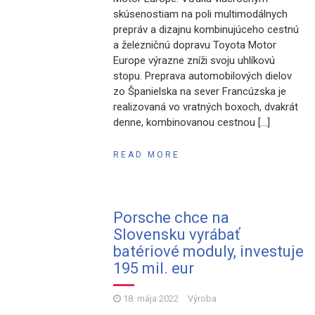
skúsenostiam na poli multimodálnych
prepráv a dizajnu kombinujúceho cestnú
a železničnú dopravu Toyota Motor
Europe výrazne zníži svoju uhlíkovú
stopu. Preprava automobilových dielov
zo Španielska na sever Francúzska je
realizovaná vo vratných boxoch, dvakrát
denne, kombinovanou cestnou […]
READ MORE
Porsche chce na
Slovensku vyrábať
batériové moduly, investuje
195 mil. eur
18. mája 2022
Výroba