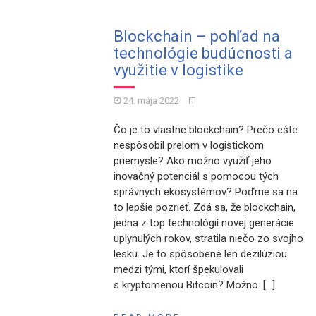
Blockchain – pohľad na
technológie budúcnosti a
využitie v logistike
24. mája 2022
IT
Čo je to vlastne blockchain? Prečo ešte
nespôsobil prelom v logistickom
priemysle? Ako možno využiť jeho
inovačný potenciál s pomocou tých
správnych ekosystémov? Poďme sa na
to lepšie pozrieť. Zdá sa, že blockchain,
jedna z top technológií novej generácie
uplynulých rokov, stratila niečo zo svojho
lesku. Je to spôsobené len dezilúziou
medzi tými, ktorí špekulovali
s kryptomenou Bitcoin? Možno. […]