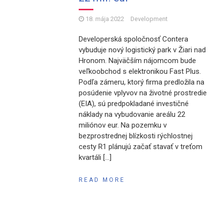
18. mája 2022
Development
Developerská spoločnosť Contera
vybuduje nový logistický park v Žiari nad
Hronom. Najväčším nájomcom bude
veľkoobchod s elektronikou Fast Plus.
Podľa zámeru, ktorý firma predložila na
posúdenie vplyvov na životné prostredie
(EIA), sú predpokladané investičné
náklady na vybudovanie areálu 22
miliónov eur. Na pozemku v
bezprostrednej blízkosti rýchlostnej
cesty R1 plánujú začať stavať v treťom
kvartáli […]
READ MORE