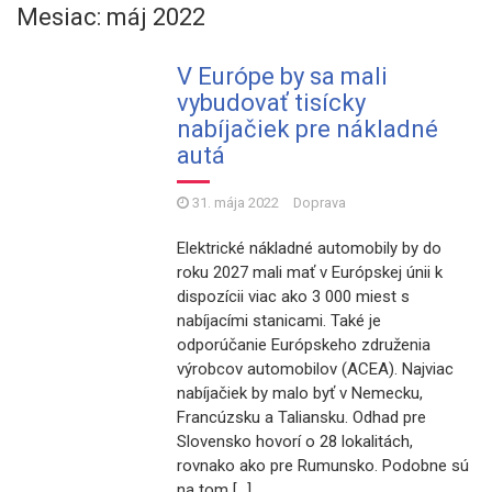
Mesiac: máj 2022
V Európe by sa mali
vybudovať tisícky
nabíjačiek pre nákladné
autá
31. mája 2022
Doprava
Elektrické nákladné automobily by do
roku 2027 mali mať v Európskej únii k
dispozícii viac ako 3 000 miest s
nabíjacími stanicami. Také je
odporúčanie Európskeho združenia
výrobcov automobilov (ACEA). Najviac
nabíjačiek by malo byť v Nemecku,
Francúzsku a Taliansku. Odhad pre
Slovensko hovorí o 28 lokalitách,
rovnako ako pre Rumunsko. Podobne sú
na tom […]