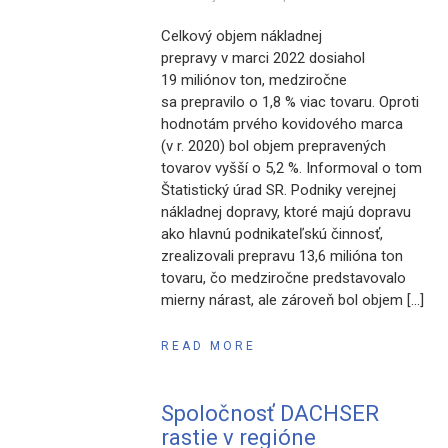
Celkový objem nákladnej
prepravy v marci 2022 dosiahol
19 miliónov ton, medziročne
sa prepravilo o 1,8 % viac tovaru. Oproti
hodnotám prvého kovidového marca
(v r. 2020) bol objem prepravených
tovarov vyšší o 5,2 %. Informoval o tom
Štatistický úrad SR. Podniky verejnej
nákladnej dopravy, ktoré majú dopravu
ako hlavnú podnikateľskú činnosť,
zrealizovali prepravu 13,6 milióna ton
tovaru, čo medziročne predstavovalo
mierny nárast, ale zároveň bol objem […]
READ MORE
Spoločnosť DACHSER
rastie v regióne