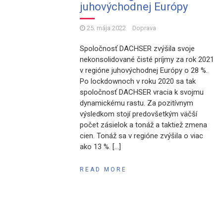
juhovýchodnej Európy
25. mája 2022
Doprava
Spoločnosť DACHSER zvýšila svoje
nekonsolidované čisté príjmy za rok 2021
v regióne juhovýchodnej Európy o 28 %.
Po lockdownoch v roku 2020 sa tak
spoločnosť DACHSER vracia k svojmu
dynamickému rastu. Za pozitívnym
výsledkom stojí predovšetkým väčší
počet zásielok a tonáž a taktiež zmena
cien. Tonáž sa v regióne zvýšila o viac
ako 13 %. […]
READ MORE