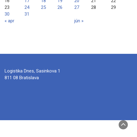
16
17
18
19
20
21
22
23
24
25
26
27
28
29
30
31
« apr
jún »
Logistika Dnes, Sasinkova 1
811 08 Bratislava