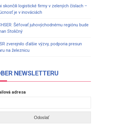
i skončili logistické firmy v zelených číslach –
úcnosť je v inováciách
HSER: Šéfovať juhovýchodnému regiónu bude
an Stoličný
SR zverejnilo ďalšie výzvy, podporia presun
aru na železnicu
DBER NEWSLETTERU
ilová adresa