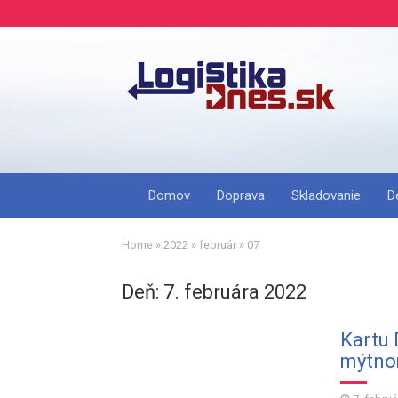
Domov
Doprava
Skladovanie
D
Home
»
2022
»
február
»
07
Deň: 7. februára 2022
Kartu 
mýtno