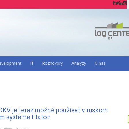
H
evelopment
IT
Rozhovory
Analýzy
O nás
DKV je teraz možné používať v ruskom
m systéme Platon