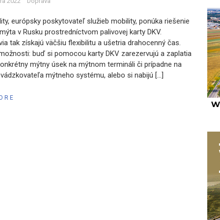
ára 2022
Doprava
ity, európsky poskytovateľ služieb mobility, ponúka riešenie
 mýta v Rusku prostredníctvom palivovej karty DKV.
a tak získajú väčšiu flexibilitu a ušetria drahocenný čas.
možnosti: buď si pomocou karty DKV zarezervujú a zaplatia
onkrétny mýtny úsek na mýtnom termináli či prípadne na
revádzkovateľa mýtneho systému, alebo si nabijú […]
ORE