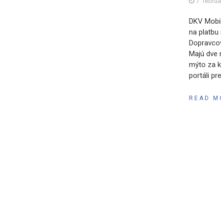
7. febru
DKV Mobil
na platbu
Dopravcovi
Majú dve 
mýto za k
portáli p
READ M