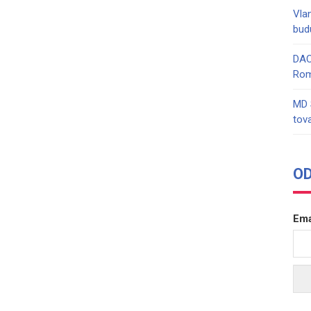
Vlan
bud
DAC
Rom
MD 
tov
O
Ema