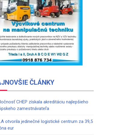
AJNOVŠIE ČLÁNKY
ločnosť CHEP získala akreditáciu najlepšieho
ópskeho zamestnávateľa
LA otvorila jedinečné logistické centrum za 39,5
ióna eur