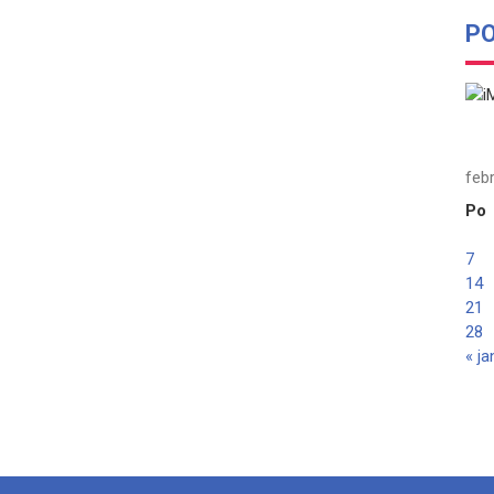
P
feb
Po
7
14
21
28
« ja