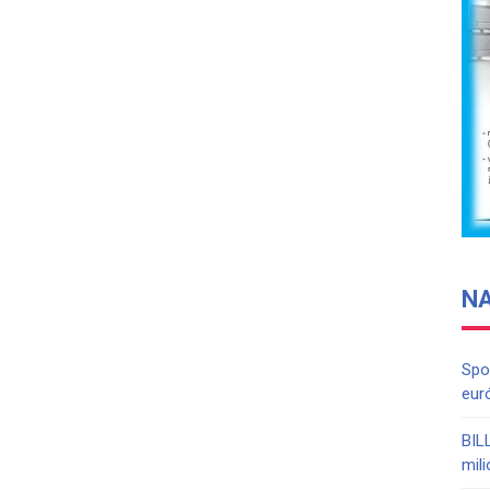
N
Spo
eur
BIL
mil