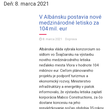
Deň: 8. marca 2021
V Albánsku postavia nové
medzinárodné letisko za
104 mil. eur
8. marca 2021
Doprava
Albánska vláda vybrala konzorcium so
sídlom vo Švajčiarsku na výstavbu
nového medzinárodného letiska
neďaleko mesta Vlora v hodnote 104
miliónov eur. Cieľom plánovaného
projektu je podporiť turizmus a
ekonomický rozvoj. Ministerstvo
infraštruktúry a energetiky v piatok
informovalo, že výstavbu letiska zaplatí
korporácia Mabco Constructions, za čo
dostane koncesiu na jeho
prevádzkovanie počas obdobia 35 rokov.