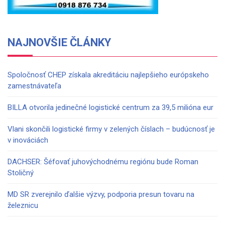
NAJNOVŠIE ČLÁNKY
Spoločnosť CHEP získala akreditáciu najlepšieho európskeho
zamestnávateľa
BILLA otvorila jedinečné logistické centrum za 39,5 milióna eur
Vlani skončili logistické firmy v zelených číslach – budúcnosť je
v inováciách
DACHSER: Šéfovať juhovýchodnému regiónu bude Roman
Stoličný
MD SR zverejnilo ďalšie výzvy, podporia presun tovaru na
železnicu