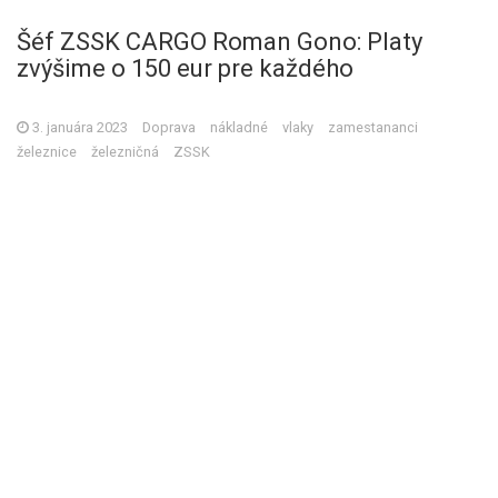
Šéf ZSSK CARGO Roman Gono: Platy
zvýšime o 150 eur pre každého
3. januára 2023
Doprava
nákladné
vlaky
zamestananci
železnice
železničná
ZSSK