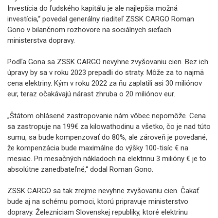
Investícia do ľudského kapitálu je ale najlepšia možná
investícia,“ povedal generálny riaditeľ ZSSK CARGO Roman
Gono v bilančnom rozhovore na sociálnych sieťach
ministerstva dopravy.
Podľa Gona sa ZSSK CARGO nevyhne zvyšovaniu cien. Bez ich
úpravy by sa v roku 2023 prepadli do straty. Môže za to najmä
cena elektriny. Kým v roku 2022 za ňu zaplatili asi 30 miliónov
eur, teraz očakávajú nárast zhruba o 20 miliónov eur.
„Štátom ohlásené zastropovanie nám vôbec nepomôže. Cena
sa zastropuje na 199€ za kilowathodinu a všetko, čo je nad túto
sumu, sa bude kompenzovať do 80%, ale zároveň je povedané,
že kompenzácia bude maximálne do výšky 100-tisíc € na
mesiac. Pri mesačných nákladoch na elektrinu 3 milióny € je to
absolútne zanedbateľné,“ dodal Roman Gono.
ZSSK CARGO sa tak zrejme nevyhne zvyšovaniu cien. Čakať
bude aj na schému pomoci, ktorú pripravuje ministerstvo
dopravy. Železniciam Slovenskej republiky, ktoré elektrinu