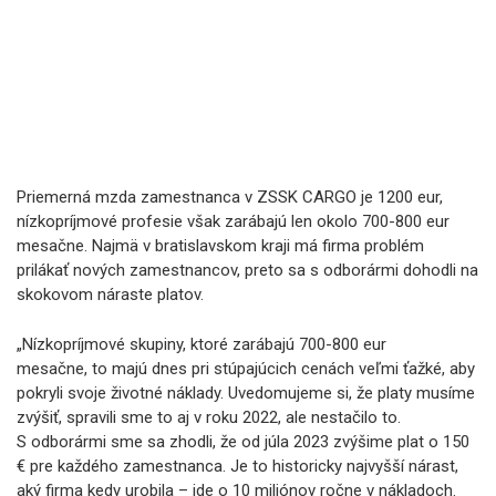
Priemerná mzda zamestnanca v ZSSK CARGO je 1200 eur,
nízkopríjmové profesie však zarábajú len okolo 700-800 eur
mesačne. Najmä v bratislavskom kraji má firma problém
prilákať nových zamestnancov, preto sa s odborármi dohodli na
skokovom náraste platov.
„Nízkopríjmové skupiny, ktoré zarábajú 700-800 eur
mesačne, to majú dnes pri stúpajúcich cenách veľmi ťažké, aby
pokryli svoje životné náklady. Uvedomujeme si, že platy musíme
zvýšiť, spravili sme to aj v roku 2022, ale nestačilo to.
S odborármi sme sa zhodli, že od júla 2023 zvýšime plat o 150
€ pre každého zamestnanca. Je to historicky najvyšší nárast,
aký firma kedy urobila – ide o 10 miliónov ročne v nákladoch.