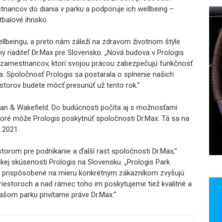
stnancov do diania v parku a podporuje ich wellbeing –
balové ihrisko.
llbeingu, a preto nám záleží na zdravom životnom štýle
y riaditeľ Dr.Max pre Slovensko. „Nová budova v Prologis
re zamestnancov, ktorí svojou prácou zabezpečujú funkčnosť
ia. Spoločnosť Prologis sa postarala o splnenie našich
storov budete môcť presunúť už tento rok.“
n & Wakefield. Do budúcnosti počíta aj s možnosťami
toré môže Prologis poskytnúť spoločnosti Dr.Max. Tá sa na
 2021.
storom pre podnikanie a ďalší rast spoločnosti Dr.Max,“
kej skúsenosti Prologis na Slovensku. „Prologis Park
ky prispôsobené na mieru konkrétnym zákazníkom zvyšujú
priestoroch a nad rámec toho im poskytujeme tiež kvalitné a
šom parku privítame práve Dr.Max.“