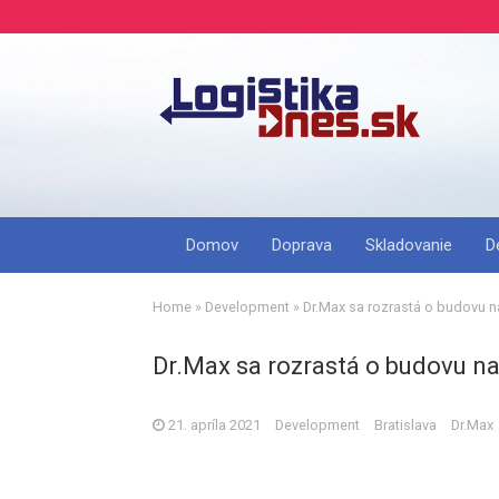
Domov
Doprava
Skladovanie
D
Home
»
Development
»
Dr.Max sa rozrastá o budovu na
Dr.Max sa rozrastá o budovu na
21. apríla 2021
Development
Bratislava
Dr.Max