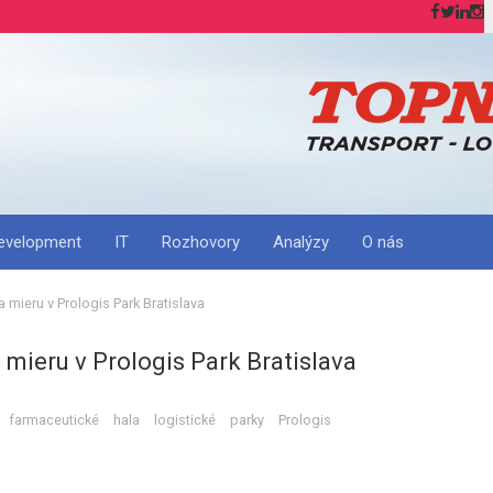
H
evelopment
IT
Rozhovory
Analýzy
O nás
 mieru v Prologis Park Bratislava
 mieru v Prologis Park Bratislava
farmaceutické
hala
logistické
parky
Prologis