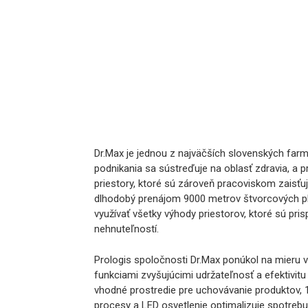
Dr.Max je jednou z najväčších slovenských far
podnikania sa sústreďuje na oblasť zdravia, a p
priestory, ktoré sú zároveň pracoviskom zaisť
dlhodobý prenájom 9000 metrov štvorcových pl
využívať všetky výhody priestorov, ktoré sú p
nehnuteľností.
Prologis spoločnosti Dr.Max ponúkol na mieru v
funkciami zvyšujúcimi udržateľnosť a efektivitu
vhodné prostredie pre uchovávanie produktov, 
procesy a LED osvetlenie optimalizuje spotreb