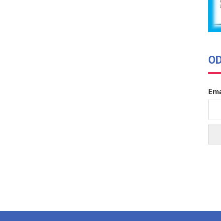
O
Ema