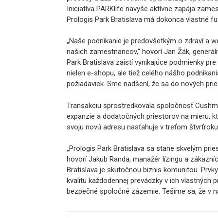
Iniciatíva PARKlife navyše aktívne zapája zame
Prologis Park Bratislava má dokonca vlastné fut
„Naše podnikanie je predovšetkým o zdraví a we
našich zamestnancov,“ hovorí Jan Žák, generáln
Park Bratislava zaistí vynikajúce podmienky p
nielen e-shopu, ale tiež celého nášho podnikan
požiadaviek. Sme nadšení, že sa do nových prie
Transakciu sprostredkovala spoločnosť Cushma
expanzie a dodatočných priestorov na mieru, k
svoju novú adresu nasťahuje v treťom štvrťroku
„Prologis Park Bratislava sa stane skvelým prie
hovorí Jakub Randa, manažér lízingu a zákazníc
Bratislava je skutočnou biznis komunitou. Prv
kvalitu každodennej prevádzky v ich vlastných 
bezpečné spoločné zázemie. Tešíme sa, že v na