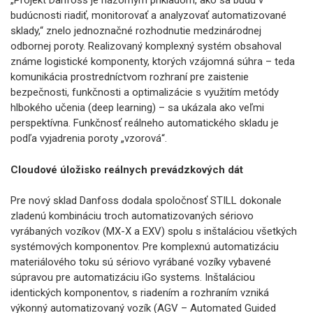
„Projekt Danfoss je názorným príkladom, ako sa budú v
budúcnosti riadiť, monitorovať a analyzovať automatizované
sklady,“ znelo jednoznačné rozhodnutie medzinárodnej
odbornej poroty. Realizovaný komplexný systém obsahoval
známe logistické komponenty, ktorých vzájomná súhra – teda
komunikácia prostredníctvom rozhraní pre zaistenie
bezpečnosti, funkčnosti a optimalizácie s využitím metódy
hlbokého učenia (deep learning) – sa ukázala ako veľmi
perspektívna. Funkčnosť reálneho automatického skladu je
podľa vyjadrenia poroty „vzorová“.
Cloudové úložisko reálnych prevádzkových dát
Pre nový sklad Danfoss dodala spoločnosť STILL dokonale
zladenú kombináciu troch automatizovaných sériovo
vyrábaných vozíkov (MX-X a EXV) spolu s inštaláciou všetkých
systémových komponentov. Pre komplexnú automatizáciu
materiálového toku sú sériovo vyrábané vozíky vybavené
súpravou pre automatizáciu iGo systems. Inštaláciou
identických komponentov, s riadením a rozhraním vzniká
výkonný automatizovaný vozík (AGV – Automated Guided