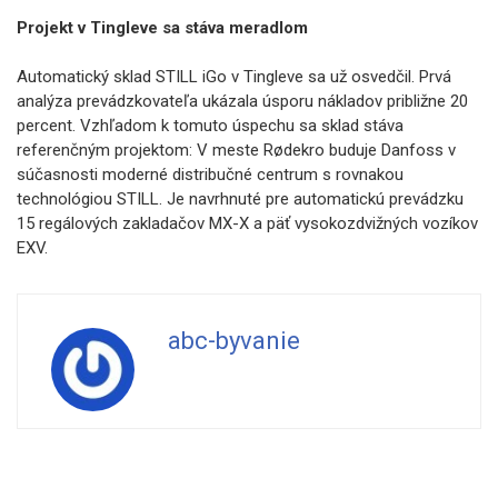
Projekt v Tingleve sa stáva meradlom
Automatický sklad STILL iGo v Tingleve sa už osvedčil. Prvá
analýza prevádzkovateľa ukázala úsporu nákladov približne 20
percent. Vzhľadom k tomuto úspechu sa sklad stáva
referenčným projektom: V meste Rødekro buduje Danfoss v
súčasnosti moderné distribučné centrum s rovnakou
technológiou STILL. Je navrhnuté pre automatickú prevádzku
15 regálových zakladačov MX-X a päť vysokozdvižných vozíkov
EXV.
abc-byvanie