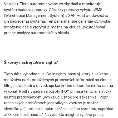
Vehicle). Tieto automatizované vozíky riadi a monitoruje
systém riadenia prepravy. Zákazky prepravy vytvára WMS
(Warehouse Management System) v SAP Host a odovzdáva
ich riadiacemu systému. Ten permanentne generuje obrovské
množstvo dát, s ktorými je možné na cloude uskutočňovať
presné analýzy automatického skladu.
Šikovný nástroj „iGo insights“
Tieto dáta vyhodnocuje iGo insights, nástroj, ktorý z veľkého
množstva nazhromaždených procesných informácií na cloude
filtruje súvislosti a odvodzuje konkrétne odporučenia, čo sa má
vykonať. Podľa vyjadrenia poroty IFOY prináša tento analytický
nástroj predovšetkým „vynikajúci úžitok pre zákazníka“. Popri
technických problémoch jednotlivých vozíkov je možné
identifikovať i potenciál optimalizácie celého systému, napríklad
„úzkoprofilové miesta“. Navyše iGo insights využíva princíp