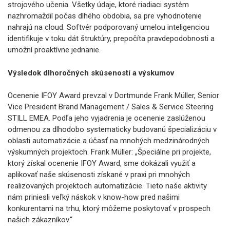
strojového učenia. Všetky údaje, ktoré riadiaci systém
nazhromaždil počas dlhého obdobia, sa pre vyhodnotenie
nahrajú na cloud. Softvér podporovaný umelou inteligenciou
identifikuje v toku dát štruktúry, prepočíta pravdepodobnosti a
umožní proaktívne jednanie.
Výsledok dlhoročných skúseností a výskumov
Ocenenie IFOY Award prevzal v Dortmunde Frank Müller, Senior
Vice President Brand Management / Sales & Service Steering
STILL EMEA. Podľa jeho vyjadrenia je ocenenie zaslúženou
odmenou za dlhodobo systematicky budovanú špecializáciu v
oblasti automatizácie a účasť na mnohých medzinárodných
výskumných projektoch. Frank Müller: „Špeciálne pri projekte,
ktorý získal ocenenie IFOY Award, sme dokázali využiť a
aplikovať naše skúsenosti získané v praxi pri mnohých
realizovaných projektoch automatizácie. Tieto naše aktivity
nám priniesli veľký náskok v know-how pred našimi
konkurentami na trhu, ktorý môžeme poskytovať v prospech
našich zákazníkov.“