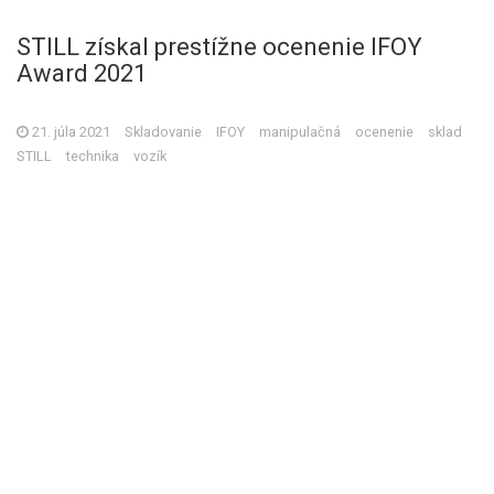
STILL získal prestížne ocenenie IFOY
Award 2021
21. júla 2021
Skladovanie
IFOY
manipulačná
ocenenie
sklad
STILL
technika
vozík