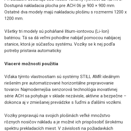
Dostupná nakladacia plocha pre ACH 06 je 900 × 900 mm.
Ostatné dva modely majú nakladaciu plošinu s rozmermi 1200 x
1200 mm.
Všetky tri modely sú poháňané lítium-iontovou (Li-Ion)
batériou. Tá sa dá veľmi pohodlne nabíjať pomocou nabíjacej
stanice, ktorá je súčasťou systému. Vozíky se k nej podľa
potreby pristavia automaticky.
Viaceré možnosti použitia
Vďaka týmto vlastnostiam sú systémy STILL AMR ideálnym
riešením pre automatizované horizontálne prepravovanie
tovarov. Najmodernejšia senzorová technológia inovatívnej
série ACH sa pohybuje v sklade nezávisle, aktívne a bezpečne –
dokonca aj v zmiešanej prevádzke s ľuďmi a ďalšími vozíkmi.
Vozíky prepravujú na svojich plošinách veľké množstvo
rôznych nosičov nákladu a je možné ich prispôsobiť širokému
spektru prekladacích miest. V závislosti na požiadavkách