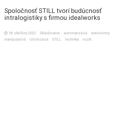
Spoločnosť STILL tvorí budúcnosť
intralogistiky s firmou idealworks
18. októbra 2022
Skladovanie
automatizácia
autonómny
manipulačná
robotizácia
STILL
technika
vozík