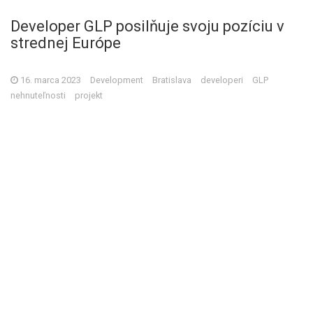
Developer GLP posilňuje svoju pozíciu v
strednej Európe
16. marca 2023
Development
Bratislava
developeri
GLP
nehnuteľnosti
projekt