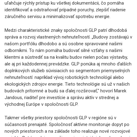
uľahčuje rýchly prístup ku všetkej dokumentácii, čo pomáha
identifikovať a odstraňovať prípadné poruchy, zlepšiť riadenie
záručného servisu a minimalizovať spotrebu energie.
Medzi charakteristické znaky spoločnosti GLP patrí dlhodobá
správa a rozvoj vlastnených nehnuteľností. „Budovy zostávajú v
našom portfóliu dlhodobo a sú osobne spravované našimi
odborníkmi. To nám pomáha budovať silné vzťahy s našimi
klientmi a sústrediť sa na kvalitu budov nielen počas výstavby,
ale aj pri každodennej prevádzke. GLP ponúka aj mnoho ďalších
doplnkových služieb súvisiacich so segmentom priemyselných
nehnuteľností: napríklad vývoj robotických technológií alebo
ekologických zdrojov energie. Tieto technológie sú už v našich
budovách prítomné a budú sa ďalej rozširovať,“ hovorí Marek
Jandous, riaditeľ pre investície a správu aktív v strednej a
východnej Európe v spoločnosti GLP.
Takmer všetky priestory spoločnosti GLP v regióne sú v
súčasnosti prenajaté. Spoločnosť aktívne monitoruje dopyt po
nových priestoroch a na základe toho realizuje nové rozvojové