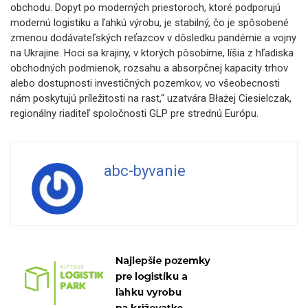
obchodu. Dopyt po moderných priestoroch, ktoré podporujú
modernú logistiku a ľahkú výrobu, je stabilný, čo je spôsobené
zmenou dodávateľských reťazcov v dôsledku pandémie a vojny
na Ukrajine. Hoci sa krajiny, v ktorých pôsobíme, líšia z hľadiska
obchodných podmienok, rozsahu a absorpčnej kapacity trhov
alebo dostupnosti investičných pozemkov, vo všeobecnosti
nám poskytujú príležitosti na rast,“ uzatvára Błażej Ciesielczak,
regionálny riaditeľ spoločnosti GLP pre strednú Európu.
abc-byvanie