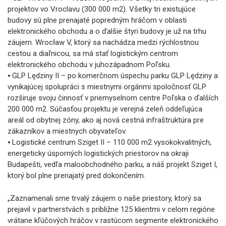
projektov vo Vroclavu (300 000 m2). Všetky tri existujúce
budovy sú plne prenajaté popredným hráčom v oblasti
elektronického obchodu a o ďalšie štyri budovy je už na trhu
záujem. Wrocław V, ktorý sa nachádza medzi rýchlostnou
cestou a diaľnicou, sa má stať logistickým centrom
elektronického obchodu v juhozápadnom Poľsku.
⦁ GLP Lędziny II – po komerčnom úspechu parku GLP Lędziny a
vynikajúcej spolupráci s miestnymi orgánmi spoločnosť GLP
rozširuje svoju činnosť v priemyselnom centre Poľska o ďalších
200 000 m2. Súčasťou projektu je verejná zeleň oddeľujúca
areál od obytnej zóny, ako aj nová cestná infraštruktúra pre
zákazníkov a miestnych obyvateľov.
⦁ Logistické centrum Sziget II – 110 000 m2 vysokokvalitných,
energeticky úsporných logistických priestorov na okraji
Budapešti, vedľa maloobchodného parku, a náš projekt Sziget I,
ktorý bol plne prenajatý pred dokončením.
„Zaznamenali sme trvalý záujem o naše priestory, ktorý sa
prejavil v partnerstvách s približne 125 klientmi v celom regióne
vrátane kľúčových hráčov v rastúcom segmente elektronického