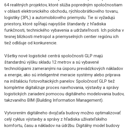
64 realitných projektov, ktoré slúžia popredným spoločnostiam
v oblasti elektronického obchodu, rýchloobrátkového tovaru,
logistiky (3PL) a automobilového priemyslu. Tie si vyžadujú
priestory, ktoré spĺňajú najvyššie štandardy z hľadiska
funkčnosti, technického vybavenia a udržateľnosti. Ich poloha v
tesnej blízkosti metropol a priemyselných centier regiónu ich
tiež odlišuje od konkurencie.
Všetky nové logistické centrá spoločnosti GLP majú
štandardnú výšku skladu 12 metrov a sú vybavené
technológiami zameranými na úsporu prevádzkových nákladov
a energie, ako sú inteligentné meracie systémy alebo príprava
na inštaláciu fotovoltaických panelov. Spoločnosť GLP tiež
kompletne digitalizuje proces navrhovania, výstavby a správy
logistických zariadení pomocou digitálneho modelovania budov,
takzvaného BIM (Building Information Management).
Vytvorením digitálneho dvojčaťa budovy možno optimalizovať
celý cyklus výstavby a správy z hľadiska užívateľského
komfortu, času a nákladov na údržbu. Digitálny model budovy