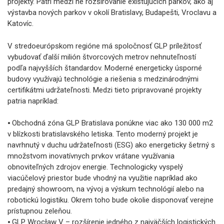
projekty. Patrí medzi ne rozširovanie existujúcich parkov, ako aj
výstavba nových parkov v okolí Bratislavy, Budapešti, Vroclavu a
Katovíc.
V stredoeurópskom regióne má spoločnosť GLP príležitosť
vybudovať ďalší milión štvorcových metrov nehnuteľností
podľa najvyšších štandardov. Moderné energeticky úsporné
budovy využívajú technológie a riešenia s medzinárodnými
certifikátmi udržateľnosti. Medzi tieto pripravované projekty
patria napríklad:
⦁ Obchodná zóna GLP Bratislava ponúkne viac ako 130 000 m2
v blízkosti bratislavského letiska. Tento moderný projekt je
navrhnutý v duchu udržateľnosti (ESG) ako energeticky šetrný s
množstvom inovatívnych prvkov vrátane využívania
obnoviteľných zdrojov energie. Technologicky vyspelý
viacúčelový priestor bude vhodný na využitie napríklad ako
predajný showroom, na vývoj a výskum technológií alebo na
robotickú logistiku. Okrem toho bude okolie disponovať verejne
prístupnou zeleňou.
⦁ GLP Wrocław V – rozšírenie jedného z najväčších logistických