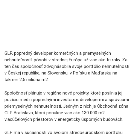
GLP, popredný developer komerčných a priemyselných
nehnuteľností, pôsobí v strednej Európe už viac ako tri roky. Za
ten čas spoločnosť zdvojnásobila svoje portfólio nehnuteľností
v Českej republike, na Slovensku, v Poľsku a Maďarsku na
takmer 2,5 milióna m2.
Spoločnosť plánuje v regióne nové projekty, ktoré posilnia jej
pozíciu medzi poprednými investormi, developermi a správcami
priemyselných nehnuteľností. Jedným z nich je Obchodná zóna
GLP Bratislava, ktorá ponúkne viac ako 130 000 m2
viacúčelových priestorov v energeticky úsporných budovách.
GLP má v súčasnosti vo svojom stredoeurópskom portfóliu